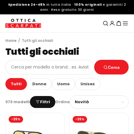
Spedizione 24-48h
in tutta Italia ·
100% originali
e garantiti 2
anni · Reso gratuito 30 giorni
Home
/ Tutti gli occhiali
Tutti gli occhiali
Cerca
Tutti
Donna
Uomo
Unisex
373 modelli
Filtri
Ordina
-25%
-25%