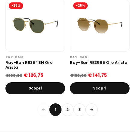
-25%
-25%
RAY-BAN
RAY-BAN
Ray-Ban RB3548N Oro
Ray-Ban RB3565 Oro Arista
Arista
€ 126,75
€ 141,75
€169,00
€189,00
Scopri
Scopri
←
1
2
3
→