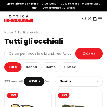
Spedizione 24-48h
in tutta Italia ·
100% originali
e garantiti 2
anni · Reso gratuito 30 giorni
Home
/ Tutti gli occhiali
Tutti gli occhiali
Cerca
Tutti
Donna
Uomo
Unisex
373 modelli
Filtri
Ordina
-25%
-25%