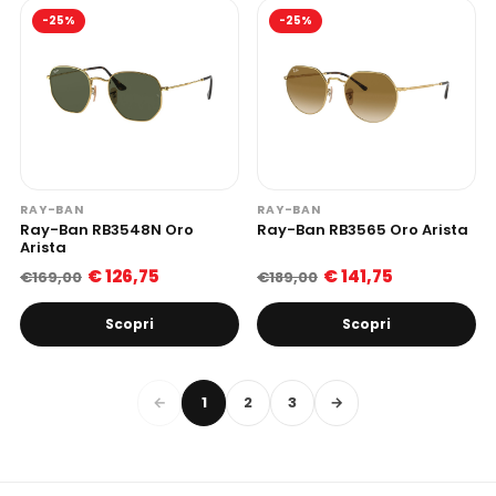
-25%
-25%
RAY-BAN
RAY-BAN
Ray-Ban RB3548N Oro
Ray-Ban RB3565 Oro Arista
Arista
€ 126,75
€ 141,75
€169,00
€189,00
Scopri
Scopri
←
1
2
3
→