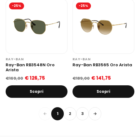
-25%
-25%
RAY-BAN
RAY-BAN
Ray-Ban RB3548N Oro
Ray-Ban RB3565 Oro Arista
Arista
€ 126,75
€ 141,75
€169,00
€189,00
Scopri
Scopri
←
1
2
3
→