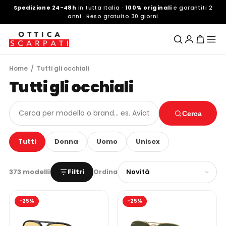
Spedizione 24-48h
in tutta Italia ·
100% originali
e garantiti 2
anni · Reso gratuito 30 giorni
Home
/ Tutti gli occhiali
Tutti gli occhiali
Cerca
Tutti
Donna
Uomo
Unisex
373 modelli
Filtri
Ordina
-25%
-25%