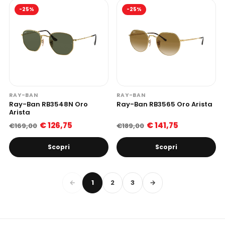
-25%
-25%
RAY-BAN
RAY-BAN
Ray-Ban RB3548N Oro
Ray-Ban RB3565 Oro Arista
Arista
€ 126,75
€ 141,75
€169,00
€189,00
Scopri
Scopri
←
1
2
3
→