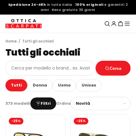
Spedizione 24-48h
in tutta Italia ·
100% originali
e garantiti 2
anni · Reso gratuito 30 giorni
Home
/ Tutti gli occhiali
Tutti gli occhiali
Cerca
Tutti
Donna
Uomo
Unisex
373 modelli
Filtri
Ordina
-25%
-25%