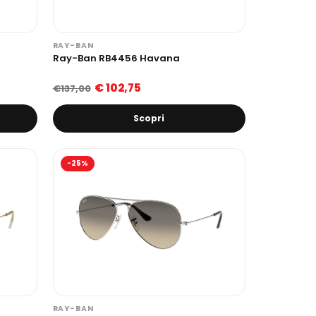
RAY-BAN
Ray-Ban RB4456 Havana
€ 102,75
€137,00
Scopri
-25%
RAY-BAN