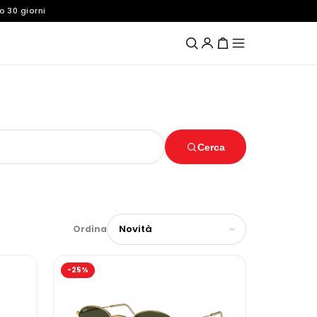
o 30 giorni
Cerca
Ordina
-25%