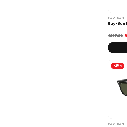
RAY-BAN
Ray-Ban 
€
€137,00
-25%
RAY-BAN