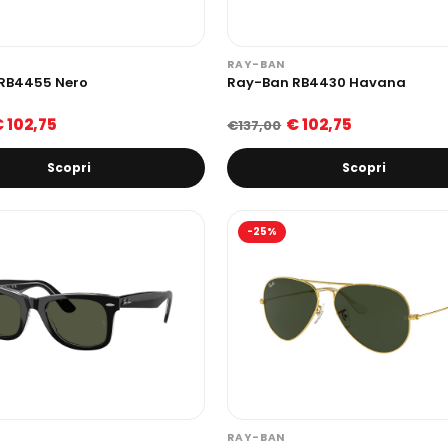
RAY-BAN
RB4455 Nero
Ray-Ban RB4430 Havana
 102,75
€ 102,75
€137,00
Scopri
Scopri
-25%
RAY-BAN