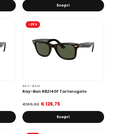
Scopri
-25%
RAY-BAN
Ray-Ban RB2140F Tartarugato
€ 126,75
€169,00
Scopri