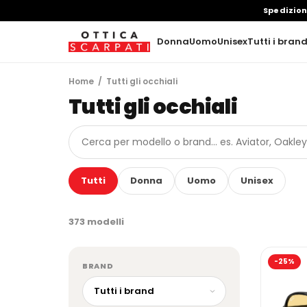
Spedizio
Donna
Uomo
Unisex
Tutti i bran
Home
/ Tutti gli occhiali
Tutti gli occhiali
Tutti
Donna
Uomo
Unisex
373 modelli
-25%
BRAND