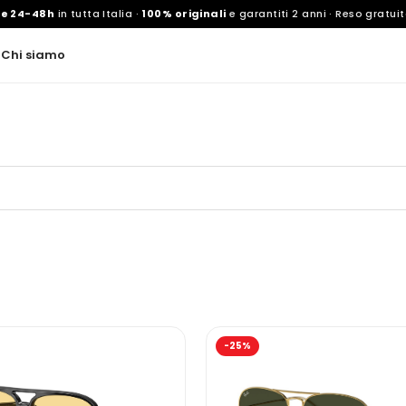
ne 24-48h
in tutta Italia ·
100% originali
e garantiti 2 anni · Reso gratuit
d
Chi siamo
-25%