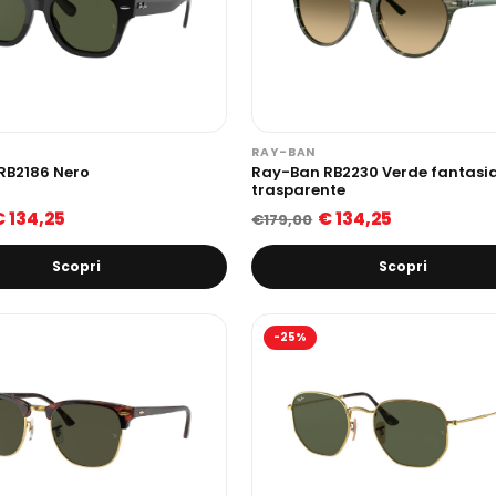
RAY-BAN
RB2186 Nero
Ray-Ban RB2230 Verde fantasi
trasparente
€ 134,25
€ 134,25
€179,00
Scopri
Scopri
-25%