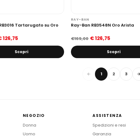
RAY-BAN
RB3016 Tartarugato su Oro
Ray-Ban RB3548N Oro Arista
€ 126,75
€ 126,75
€169,00
Scopri
Scopri
←
1
2
3
NEGOZIO
ASSISTENZA
Donna
Spedizioni e resi
Uomo
Garanzia