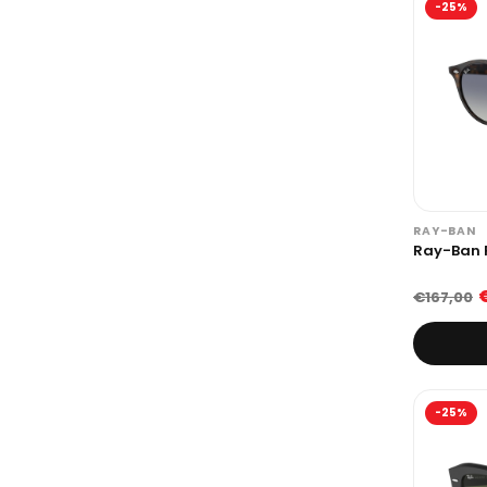
-25%
RAY-BAN
Ray-Ban 
€167,00
-25%