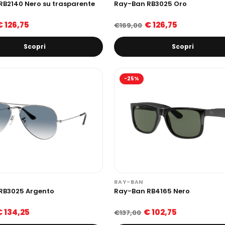
RB2140 Nero su trasparente
Ray-Ban RB3025 Oro
€ 126,75
€ 126,75
€169,00
Scopri
Scopri
-25%
RAY-BAN
RB3025 Argento
Ray-Ban RB4165 Nero
€ 134,25
€ 102,75
€137,00