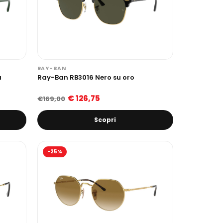
RAY-BAN
a
Ray-Ban RB3016 Nero su oro
€ 126,75
€169,00
Scopri
-25%