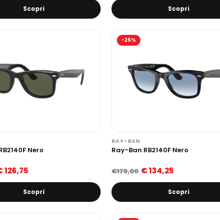
Scopri
Scopri
-25%
RAY-BAN
RB2140F Nero
Ray-Ban RB2140F Nero
€ 126,75
€ 134,25
€179,00
Scopri
Scopri