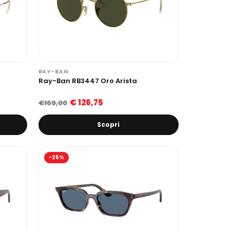
RAY-BAN
Ray-Ban RB3447 Oro Arista
€ 126,75
€169,00
Scopri
-25%