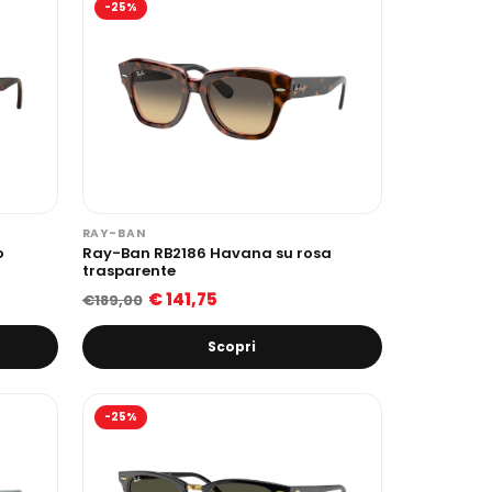
-25%
RAY-BAN
o
Ray-Ban RB2186 Havana su rosa
trasparente
€ 141,75
€189,00
Scopri
-25%