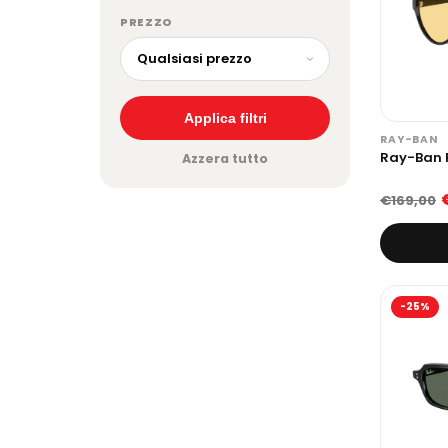
PREZZO
Applica filtri
RAY-BAN
Ray-Ban R
Azzera tutto
€169,00
-25%