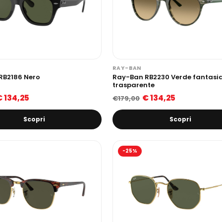
RAY-BAN
RB2186 Nero
Ray-Ban RB2230 Verde fantasi
trasparente
€ 134,25
€ 134,25
€179,00
Scopri
Scopri
-25%