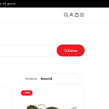
o 30 giorni
Cerca
Ordina
-25%