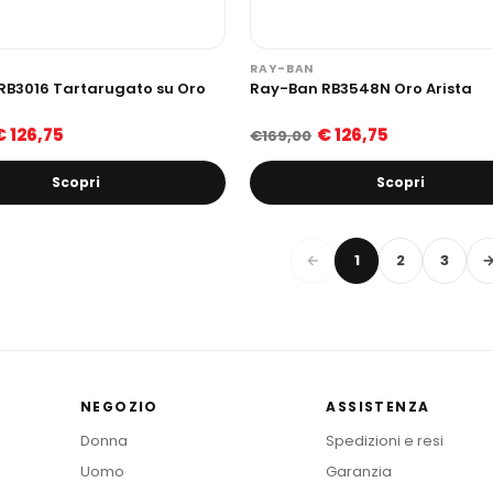
RAY-BAN
RB3016 Tartarugato su Oro
Ray-Ban RB3548N Oro Arista
€ 126,75
€ 126,75
€169,00
Scopri
Scopri
←
1
2
3
NEGOZIO
ASSISTENZA
Donna
Spedizioni e resi
Uomo
Garanzia