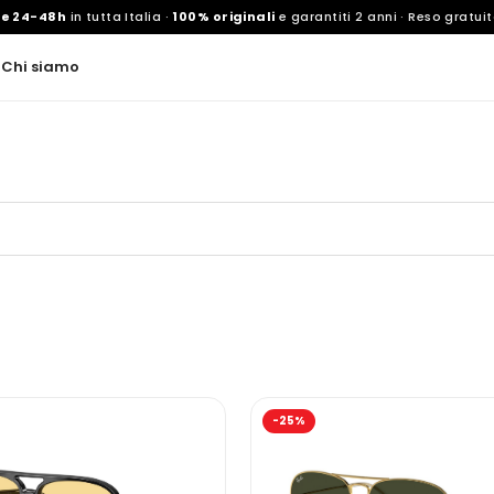
ne 24-48h
in tutta Italia ·
100% originali
e garantiti 2 anni · Reso gratuit
d
Chi siamo
-25%