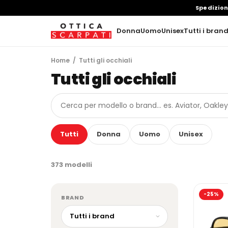
Spedizio
Donna
Uomo
Unisex
Tutti i bran
Home
/ Tutti gli occhiali
Tutti gli occhiali
Tutti
Donna
Uomo
Unisex
373 modelli
-25%
BRAND