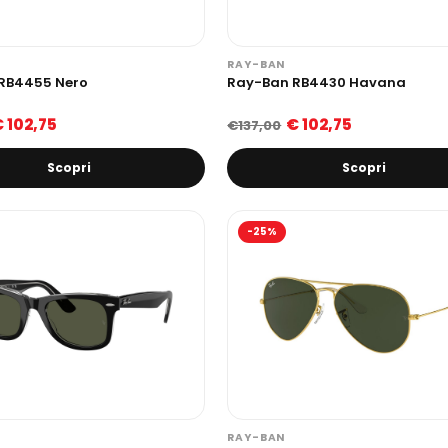
RAY-BAN
RB4455 Nero
Ray-Ban RB4430 Havana
 102,75
€ 102,75
€137,00
Scopri
Scopri
-25%
RAY-BAN