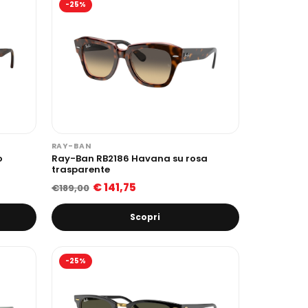
-25%
RAY-BAN
o
Ray-Ban RB2186 Havana su rosa
trasparente
€ 141,75
€189,00
Scopri
-25%