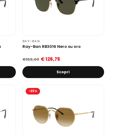
RAY-BAN
a
Ray-Ban RB3016 Nero su oro
€ 126,75
€169,00
Scopri
-25%