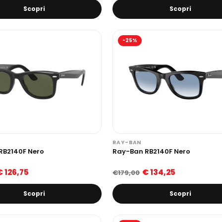
Scopri
Scopri
-25%
RAY-BAN
RB2140F Nero
Ray-Ban RB2140F Nero
€ 126,75
€ 134,25
€179,00
Scopri
Scopri