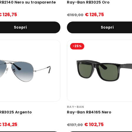
RB2140 Nero su trasparente
Ray-Ban RB3025 Oro
€ 126,75
€ 126,75
€169,00
Scopri
Scopri
-25%
RAY-BAN
RB3025 Argento
Ray-Ban RB4165 Nero
€ 134,25
€ 102,75
€137,00