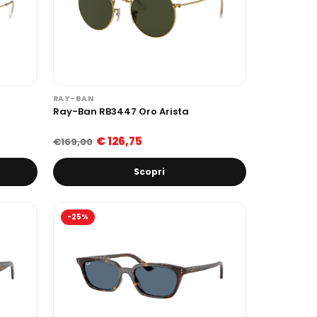
RAY-BAN
Ray-Ban RB3447 Oro Arista
€ 126,75
€169,00
Scopri
-25%