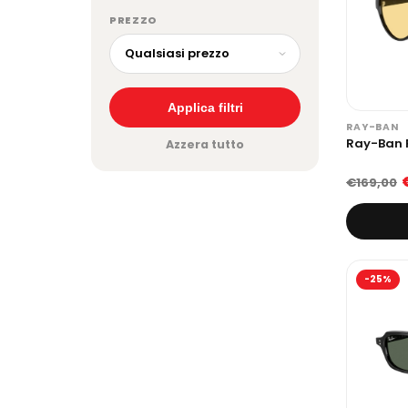
PREZZO
Applica filtri
RAY-BAN
Ray-Ban R
Azzera tutto
€169,00
-25%