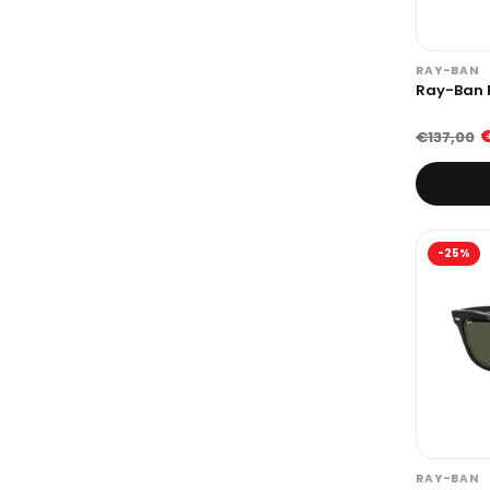
RAY-BAN
Ray-Ban 
€
€137,00
-25%
RAY-BAN