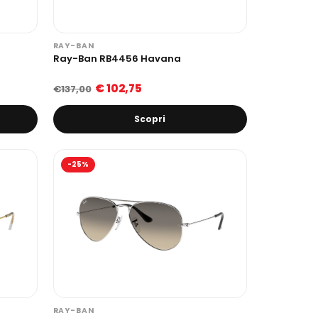
RAY-BAN
Ray-Ban RB4456 Havana
€ 102,75
€137,00
Scopri
-25%
RAY-BAN