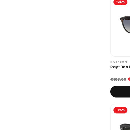
-25%
RAY-BAN
Ray-Ban 
€167,00
-25%