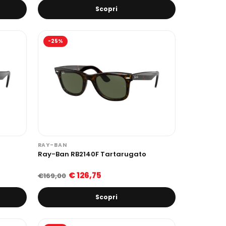
Scopri
-25%
RAY-BAN
Ray-Ban RB2140F Tartarugato
€ 126,75
€169,00
Scopri