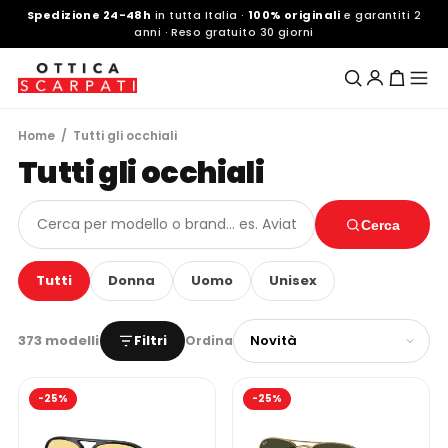
Spedizione 24-48h
in tutta Italia ·
100% originali
e garantiti 2
anni · Reso gratuito 30 giorni
Home
/ Tutti gli occhiali
Tutti gli occhiali
Cerca
Tutti
Donna
Uomo
Unisex
373 modelli
Filtri
Ordina
-25%
-25%