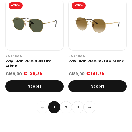
-25%
-25%
RAY-BAN
RAY-BAN
Ray-Ban RB3548N Oro
Ray-Ban RB3565 Oro Arista
Arista
€ 126,75
€ 141,75
€169,00
€189,00
Scopri
Scopri
←
1
2
3
→