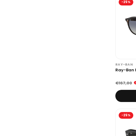
-25%
RAY-BAN
Ray-Ban 
€167,00
-25%