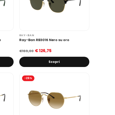
RAY-BAN
a
Ray-Ban RB3016 Nero su oro
€ 126,75
€169,00
Scopri
-25%