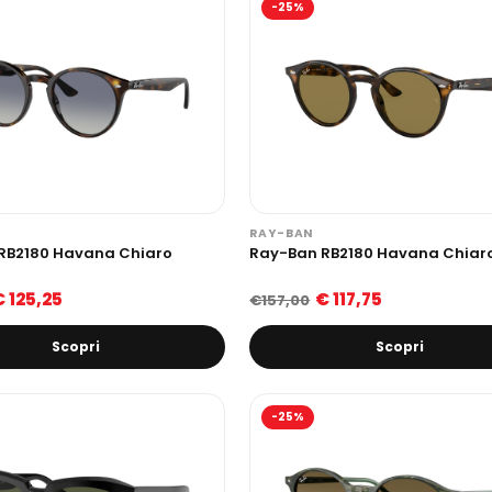
-25%
RAY-BAN
RB2180 Havana Chiaro
Ray-Ban RB2180 Havana Chiar
€ 125,25
€ 117,75
€157,00
Scopri
Scopri
-25%