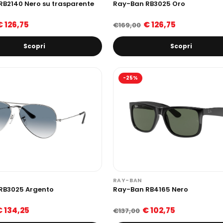
RB2140 Nero su trasparente
Ray-Ban RB3025 Oro
€ 126,75
€ 126,75
€169,00
Scopri
Scopri
-25%
RAY-BAN
RB3025 Argento
Ray-Ban RB4165 Nero
€ 134,25
€ 102,75
€137,00