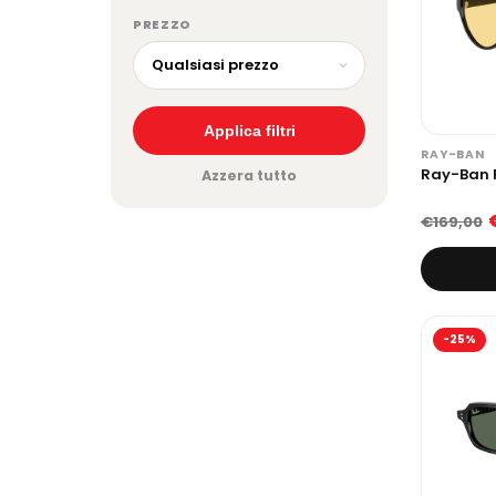
PREZZO
Applica filtri
RAY-BAN
Ray-Ban R
Azzera tutto
€169,00
-25%