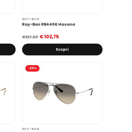
RAY-BAN
Ray-Ban RB4456 Havana
€ 102,75
€137,00
Scopri
-25%
RAY-BAN