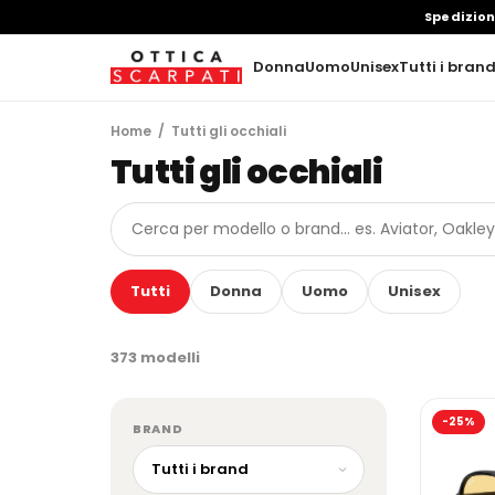
Spedizio
Donna
Uomo
Unisex
Tutti i bran
Home
/ Tutti gli occhiali
Tutti gli occhiali
Tutti
Donna
Uomo
Unisex
373 modelli
-25%
BRAND