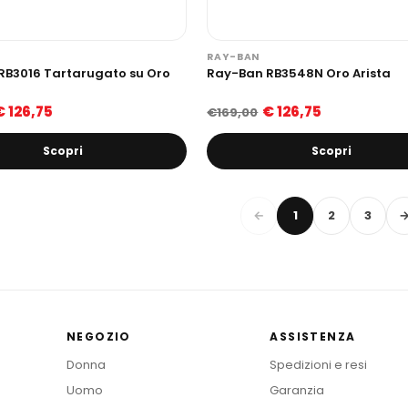
RAY-BAN
RB3016 Tartarugato su Oro
Ray-Ban RB3548N Oro Arista
€ 126,75
€ 126,75
€169,00
Scopri
Scopri
←
1
2
3
NEGOZIO
ASSISTENZA
Donna
Spedizioni e resi
Uomo
Garanzia