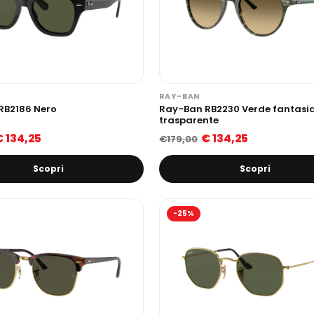
RAY-BAN
RB2186 Nero
Ray-Ban RB2230 Verde fantasi
trasparente
€ 134,25
€ 134,25
€179,00
Scopri
Scopri
-25%