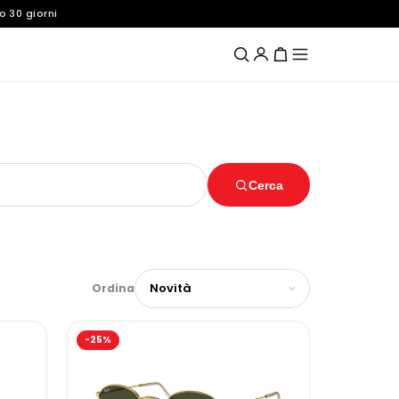
o 30 giorni
Cerca
Ordina
-25%