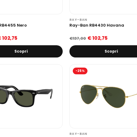
RAY-BAN
RB4455 Nero
Ray-Ban RB4430 Havana
 102,75
€ 102,75
€137,00
Scopri
Scopri
-25%
RAY-BAN