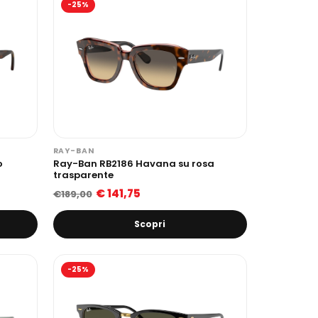
-25%
RAY-BAN
o
Ray-Ban RB2186 Havana su rosa
trasparente
€ 141,75
€189,00
Scopri
-25%