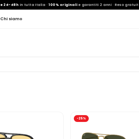
ne 24-48h
in tutta Italia ·
100% originali
e garantiti 2 anni · Reso gratuit
d
Chi siamo
-25%