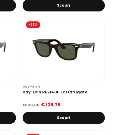
Scopri
-25%
RAY-BAN
Ray-Ban RB2140F Tartarugato
€ 126,75
€169,00
Scopri