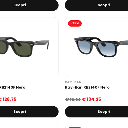
Scopri
Scopri
-25%
RAY-BAN
RB2140F Nero
Ray-Ban RB2140F Nero
€ 126,75
€ 134,25
€179,00
Scopri
Scopri