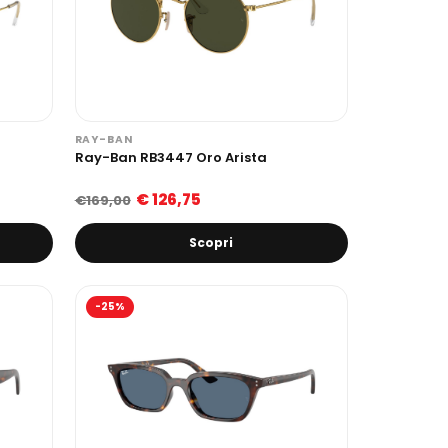
RAY-BAN
Ray-Ban RB3447 Oro Arista
€ 126,75
€169,00
Scopri
-25%