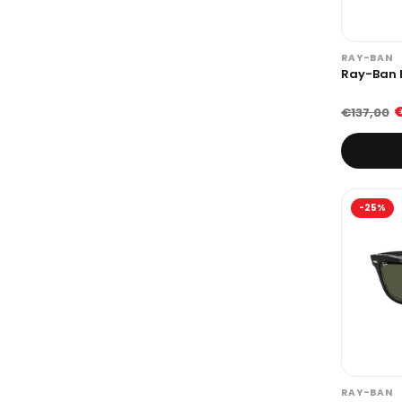
RAY-BAN
Ray-Ban 
€
€137,00
-25%
RAY-BAN