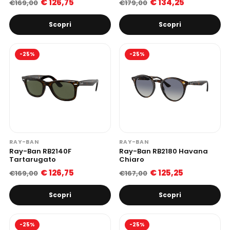
€ 126,75
€ 134,25
€169,00
€179,00
Scopri
Scopri
-25%
-25%
RAY-BAN
RAY-BAN
Ray-Ban RB2140F
Ray-Ban RB2180 Havana
Tartarugato
Chiaro
€ 126,75
€ 125,25
€169,00
€167,00
Scopri
Scopri
-25%
-25%