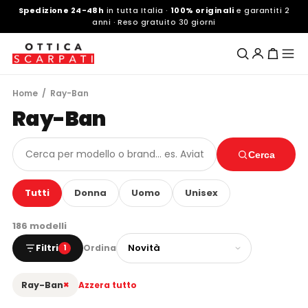
Spedizione 24-48h
in tutta Italia ·
100% originali
e garantiti 2
anni · Reso gratuito 30 giorni
Home
/ Ray-Ban
Ray-Ban
Cerca
Tutti
Donna
Uomo
Unisex
186 modelli
Filtri
Ordina
1
×
Ray-Ban
Azzera tutto