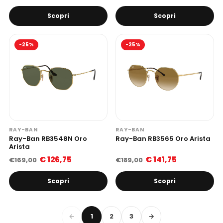
Scopri
Scopri
-25%
-25%
RAY-BAN
RAY-BAN
Ray-Ban RB3548N Oro
Ray-Ban RB3565 Oro Arista
Arista
€ 126,75
€ 141,75
€169,00
€189,00
Scopri
Scopri
←
1
2
3
→