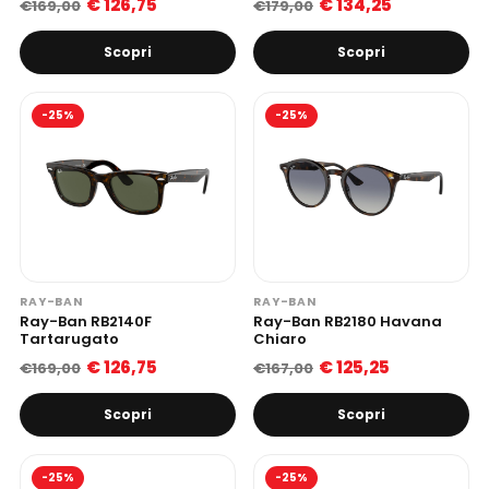
€ 126,75
€ 134,25
€169,00
€179,00
Scopri
Scopri
-25%
-25%
RAY-BAN
RAY-BAN
Ray-Ban RB2140F
Ray-Ban RB2180 Havana
Tartarugato
Chiaro
€ 126,75
€ 125,25
€169,00
€167,00
Scopri
Scopri
-25%
-25%