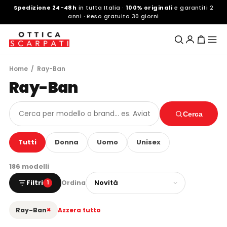
Spedizione 24-48h
in tutta Italia ·
100% originali
e garantiti 2
anni · Reso gratuito 30 giorni
Home
/ Ray-Ban
Ray-Ban
Cerca
Tutti
Donna
Uomo
Unisex
186 modelli
Filtri
Ordina
1
×
Ray-Ban
Azzera tutto