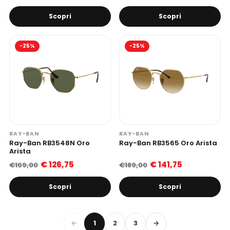
Scopri
Scopri
-25%
-25%
RAY-BAN
RAY-BAN
Ray-Ban RB3548N Oro
Ray-Ban RB3565 Oro Arista
Arista
€ 126,75
€ 141,75
€169,00
€189,00
Scopri
Scopri
←
1
2
3
→